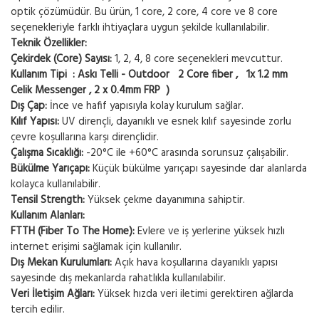
optik çözümüdür. Bu ürün, 1 core, 2 core, 4 core ve 8 core
seçenekleriyle farklı ihtiyaçlara uygun şekilde kullanılabilir.
Teknik Özellikler:
Çekirdek (Core) Sayısı:
1, 2, 4, 8 core seçenekleri mevcuttur.
Kullanım Tipi : Askı Telli - Outdoor 2 Core fiber , 1x 1.2 mm
Celik Messenger , 2 x 0.4mm FRP )
Dış Çap:
İnce ve hafif yapısıyla kolay kurulum sağlar.
Kılıf Yapısı:
UV dirençli, dayanıklı ve esnek kılıf sayesinde zorlu
çevre koşullarına karşı dirençlidir.
Çalışma Sıcaklığı:
-20°C ile +60°C arasında sorunsuz çalışabilir.
Bükülme Yarıçapı:
Küçük bükülme yarıçapı sayesinde dar alanlarda
kolayca kullanılabilir.
Tensil Strength:
Yüksek çekme dayanımına sahiptir.
Kullanım Alanları:
FTTH (Fiber To The Home):
Evlere ve iş yerlerine yüksek hızlı
internet erişimi sağlamak için kullanılır.
Dış Mekan Kurulumları:
Açık hava koşullarına dayanıklı yapısı
sayesinde dış mekanlarda rahatlıkla kullanılabilir.
Veri İletişim Ağları:
Yüksek hızda veri iletimi gerektiren ağlarda
tercih edilir.