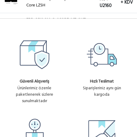
+ KDV
Core LZSH
U2160
FBR-OBK-SM-G-4CORE-MT-OUT
Ürün
OBK 1x4 Core SM G 657 LSZH -
12.58₺
No :
DROP FIBER ASKI TELLI OUTDOOR /
+ KDV
U2164
METRE
Güvenli Alışveriş
Hızlı Teslimat
Ürünlerimiz özenle
Siparişleriniz aynı gün
paketlenerek sizlere
kargoda
sunulmaktadır