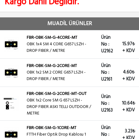
Kargo Dahil Değildir.
MUADİL ÜRÜNLER
Ürün
FBR-OBK-SM-G-4CORE-MT
15.97₺
OBK 1x4 SM 4 CORE G657 LSZH -
No :
DROP FIBER / METRE
+ KDV
U2162
Ürün
FBR-OBK-SM-G-2CORE-MT
4.60₺
OBK 1x2 SM 2 CORE G657 LSZH -
No :
DROP FIBER / METRE
+ KDV
U2161
FBR-OBK-SM-G-2CORE-MT-OUT
Ürün
OBK 1x2 Core SM G 657 LSZH -
10.64₺
No :
DROP FIBER ASKI TELLI OUTDOOR /
+ KDV
U2163
METRE
Ürün
FBR-OBK-SM-G-1CORE-MT
3.23₺
FTTH Fiber Optik Drop Kablosu 1
No :
+ KDV