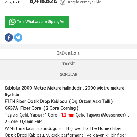
8,418.82₺
Karşılaştırmaya Ekle
Vergiler Dahil :
Tıkla Whatsapp İle Sipariş Ver
ÜRÜN BILGISI
TAKSIT
SORULAR
Kablolar 2000 Metre Makara halindedir , 2000 Metre makara
fiyatıdır.
FTTH Fiber Optik Drop Kablosu ( Dış Ortam Askı Telli )
G657A Fiber Core ( 2 Core Corning )
Taşıyıcı Çelik Yapısı : 1 Core -
1.2 mm
Çelik Taşıyıcı (Messenger) ,
2 Core 0,4mm FRP
WINET markasının sunduğu FTTH (Fiber To The Home) Fiber
Optik Drop Kablosu, yüksek performanslı ve dayanıklı bir fiber