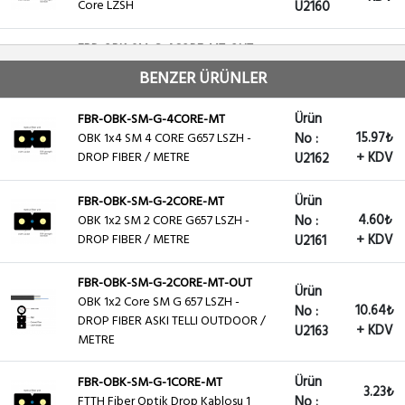
Core LZSH
U2160
FBR-OBK-SM-G-4CORE-MT-OUT
Ürün
OBK 1x4 Core SM G 657 LSZH -
BENZER ÜRÜNLER
12.58₺
No :
DROP FIBER ASKI TELLI OUTDOOR /
+ KDV
U2164
METRE
Ürün
FBR-OBK-SM-G-4CORE-MT
15.97₺
OBK 1x4 SM 4 CORE G657 LSZH -
No :
DROP FIBER / METRE
+ KDV
U2162
Ürün
FBR-OBK-SM-G-2CORE-MT
4.60₺
OBK 1x2 SM 2 CORE G657 LSZH -
No :
DROP FIBER / METRE
+ KDV
U2161
FBR-OBK-SM-G-2CORE-MT-OUT
Ürün
OBK 1x2 Core SM G 657 LSZH -
10.64₺
No :
DROP FIBER ASKI TELLI OUTDOOR /
+ KDV
U2163
METRE
Ürün
FBR-OBK-SM-G-1CORE-MT
3.23₺
FTTH Fiber Optik Drop Kablosu 1
No :