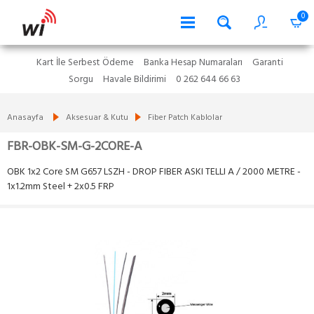
0
Kart İle Serbest Ödeme
Banka Hesap Numaraları
Garanti
Sorgu
Havale Bildirimi
0 262 644 66 63
Anasayfa
Aksesuar & Kutu
Fiber Patch Kablolar
FBR-OBK-SM-G-2CORE-A
OBK 1x2 Core SM G657 LSZH - DROP FIBER ASKI TELLI A / 2000 METRE -
1x1.2mm Steel + 2x0.5 FRP