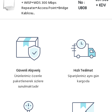
No :
+ WISP+WDS 300 Mbps
+ KDV
Repeater+Access Point+Bridge
U808
Kablosu...
Güvenli Alışveriş
Hızlı Teslimat
Ürünlerimiz özenle
Siparişleriniz aynı gün
paketlenerek sizlere
kargoda
sunulmaktadır