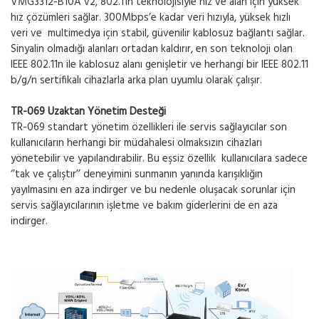
VMG3312-B10A v2, 802.11n teknolojisiyle hız ve alan için yüksek
hız çözümleri sağlar. 300Mbps’e kadar veri hızıyla, yüksek hızlı
veri ve multimedya için stabil, güvenilir kablosuz bağlantı sağlar.
Sinyalin olmadığı alanları ortadan kaldırır, en son teknoloji olan
IEEE 802.11n ile kablosuz alanı genişletir ve herhangi bir IEEE 802.11
b/g/n sertifikalı cihazlarla arka plan uyumlu olarak çalışır.
TR-069 Uzaktan Yönetim Desteği
TR-069 standart yönetim özellikleri ile servis sağlayıcılar son
kullanıcıların herhangi bir müdahalesi olmaksızın cihazları
yönetebilir ve yapılandırabilir. Bu eşsiz özellik kullanıcılara sadece
‘’tak ve çalıştır’’ deneyimini sunmanın yanında karışıklığın
yayılmasını en aza indirger ve bu nedenle oluşacak sorunlar için
servis sağlayıcılarının işletme ve bakım giderlerini de en aza
indirger.