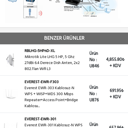
BENZER ÜRÜNLER
RBLHG-5HPnD-XL
Ürün
Mikrotik Lite LHG 5 HP, 5 Ghz
4,855.80₺
No :
27dBi 6.4 Derece Dish Anten, 2x2
+ KDV
U846
802.11an Wifi L3
EVEREST-EWR-F303
Ürün
Everest EWR-303 Kablosuz-N
691.95₺
No :
WPS + WISP+WDS 300 Mbps
+ KDV
Repeater+Access Point+Bridge
U876
Kablosu...
EVEREST-EWR-301
Ürün
Everest EWR-301 Kablosuz-N WPS
657.96₺