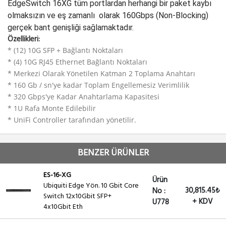
EdgeSwitch 16XG tüm portlardan herhangi bir paket kaybı
olmaksızın ve eş zamanlı olarak 160Gbps (Non-Blocking)
gerçek bant genişliği sağlamaktadır.
Özellikleri:
* (12) 10G SFP + Bağlantı Noktaları
* (4) 10G RJ45 Ethernet Bağlantı Noktaları
* Merkezi Olarak Yönetilen Katman 2 Toplama Anahtarı
* 160 Gb / sn'ye kadar Toplam Engellemesiz Verimlilik
* 320 Gbps'ye Kadar Anahtarlama Kapasitesi
* 1U Rafa Monte Edilebilir
* UniFi Controller tarafından yönetilir.
BENZER ÜRÜNLER
ES-16-XG
Ürün
Ubiquiti Edge Yön. 10 Gbit Core
30,815.45₺
No :
Switch 12x10Gbit SFP+
+ KDV
U778
4x10Gbit Eth