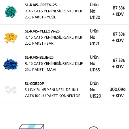
Ürün
SL-RJ45-GREEN-25
87.53₺
RJ45 CAT6 YENİ NESİL RENKLI KILIF
No :
+ KDV
25LI PAKET - YEŞİL
U1120
Ürün
SL-RJ45-YELLOW-25
87.53₺
RJ45 CAT6 YENİ NESİL RENKLI KILIF
No :
+ KDV
25LI PAKET - SARI
U1121
Ürün
SL-RJ45-BLUE-25
87.53₺
RJ45 CAT6 YENİ NESİL RENKLI KILIF
No :
+ KDV
25LI PAKET - MAVI
U1165
Ürün
SL-COB20P
300.09₺
S-LINK RJ-45 YENI NESIL DELIKLI
No :
CAT6 100 LU PAKET KONNEKTOR -
+ KDV
U1520