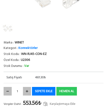
Marka :
WINET
Kategori :
Konnektörler
Stok Kodu :
WN-RJ45-CON-EZ
Özel Kodu :
U2306
Stok Durumu :
Var
Satış Fiyatı
461.30₺
SEPETE EKLE
HEMEN AL
553.56₺
Karşılaştırmaya Ekle
Vergiler Dahil :