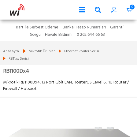
0
Kart İle Serbest Ödeme
Banka Hesap Numaraları
Garanti
Sorgu
Havale Bildirimi
0 262 644 66 63
Anasayfa
Mikrotik Ürünleri
Ethernet Router Serisi
RB11xx Serisi
RB1100Dx4
Mikrotik RB1100Dx4, 13 Port Gbit LAN, RouterOS Level 6 , 1U Router /
Firewall / Hotspot