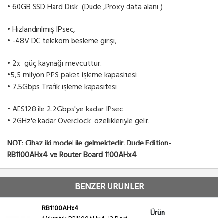
• 60GB SSD Hard Disk (Dude ,Proxy data alanı )
• Hızlandırılmış IPsec,
• -48V DC telekom besleme girişi,
• 2x güç kaynağı mevcuttur.
•5,5 milyon PPS paket işleme kapasitesi
• 7.5Gbps Trafik işleme kapasitesi
• AES128 ile 2.2Gbps'ye kadar IPsec
• 2GHz'e kadar Overclock özellikleriyle gelir.
NOT: Cihaz iki model ile gelmektedir. Dude Edition-
RB1100AHx4 ve Router Board 1100AHx4
BENZER ÜRÜNLER
RB1100AHx4
Ürün