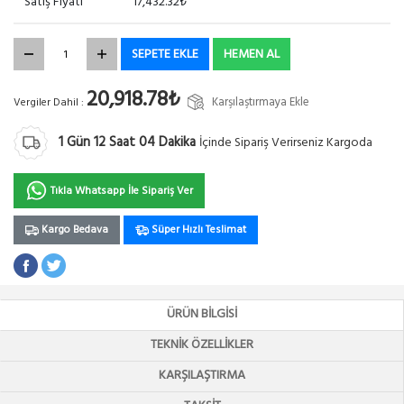
Satış Fiyatı
17,432.32₺
SEPETE EKLE
HEMEN AL
20,918.78₺
Karşılaştırmaya Ekle
Vergiler Dahil :
1
Gün
12
Saat
04
Dakika
İçinde Sipariş Verirseniz Kargoda
Tıkla Whatsapp İle Sipariş Ver
Kargo Bedava
Süper Hızlı Teslimat
ÜRÜN BILGISI
TEKNIK ÖZELLIKLER
KARŞILAŞTIRMA