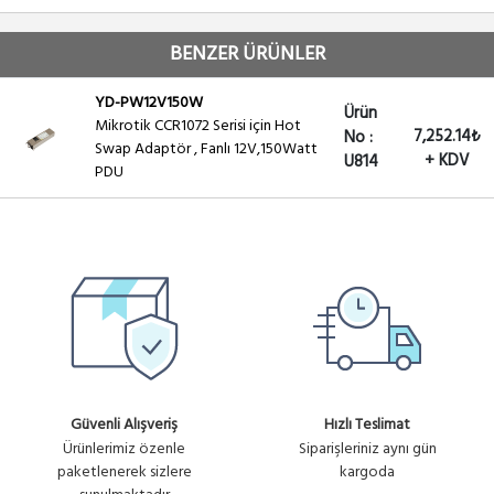
BENZER ÜRÜNLER
YD-PW12V150W
Ürün
Mikrotik CCR1072 Serisi için Hot
7,252.14₺
No :
Swap Adaptör , Fanlı 12V,150Watt
+ KDV
U814
PDU
Güvenli Alışveriş
Hızlı Teslimat
Ürünlerimiz özenle
Siparişleriniz aynı gün
paketlenerek sizlere
kargoda