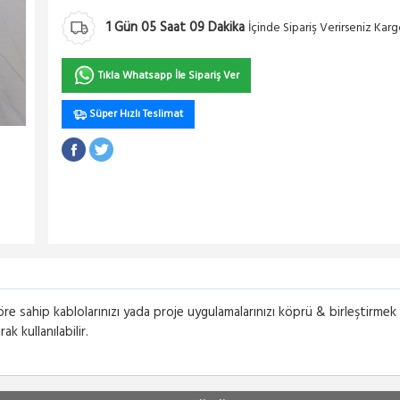
1
Gün
05
Saat
09
Dakika
İçinde Sipariş Verirseniz Kar
Tıkla Whatsapp İle Sipariş Ver
Süper Hızlı Teslimat
ahip kablolarınızı yada proje uygulamalarınızı köprü & birleştirmek iç
k kullanılabilir.