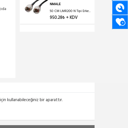
NMALE
goda
50 CM LMR200 N Tipi Erke...
950.28₺ + KDV
0
in kullanabileceğiniz bir aparattır.