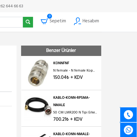
262 644 66 63
0
Sepetim
Hesabım
Benzer Ürünler
KONNFNF
N female - N female Kop...
150.04₺ + KDV
KABLO-KONN-RPSMA-
NMALE
50 CM LMR200 N Tipi Erke...
700.21₺ + KDV
KABLO-KONN-NMALE-