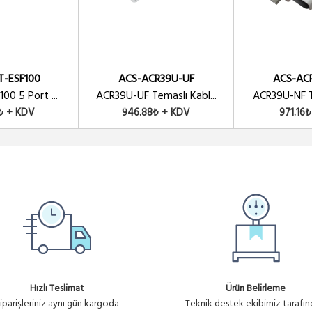
T-ESF100
ACS-ACR39U-UF
ACS-AC
00 5 Port ...
ACR39U-UF Temaslı Kabl...
ACR39U-NF Te
₺ + KDV
946.88₺ + KDV
971.16
Hızlı Teslimat
Ürün Belirleme
iparişleriniz aynı gün kargoda
Teknik destek ekibimiz tarafı