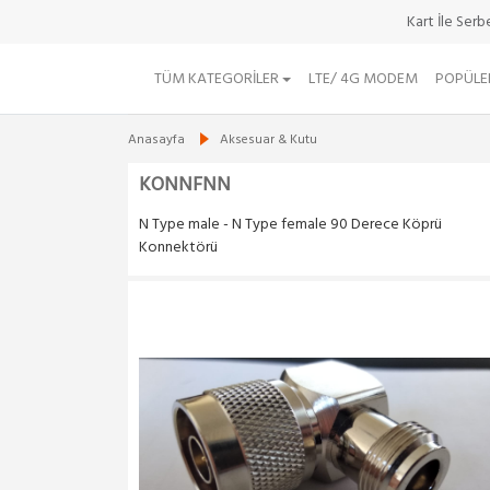
Kart İle Ser
TÜM KATEGORILER
LTE/ 4G MODEM
POPÜLE
Anasayfa
Aksesuar & Kutu
KONNFNN
N Type male - N Type female 90 Derece Köprü
Konnektörü