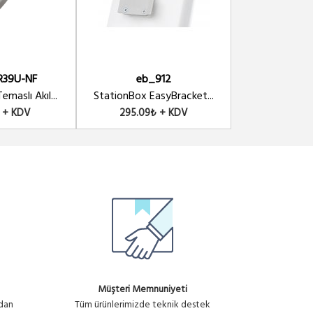
R39U-NF
eb_912
SLINK-
maslı Akıl...
StationBox EasyBracket...
RJ-45 /RJ-12/
₺ + KDV
295.09₺ + KDV
400.12₺
Müşteri Memnuniyeti
ndan
Tüm ürünlerimizde teknik destek