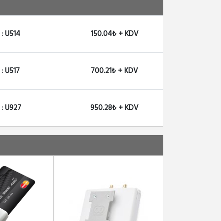
 : U514
150.04₺ + KDV
: U517
700.21₺ + KDV
 : U927
950.28₺ + KDV