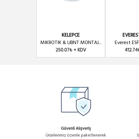
KELEPCE
EVERES
MIKROTIK & UBNT MONTAJ...
Everest ESF1
250.07₺ + KDV
412.74
Güvenli Alışveriş
Ürünlerimiz özenle paketlenerek
S