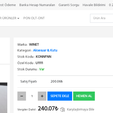
best Ödeme
Banka Hesap Numaraları
Garanti Sorgu
Havale Bildirimi
0 
R ÜRÜNLER
PON OLT-ONT
Marka :
WINET
Kategori :
Aksesuar & Kutu
Stok Kodu :
KONNFNN
Özel Kodu :
U1111
Stok Durumu :
Var
Satış Fiyatı
200.06₺
SEPETE EKLE
HEMEN AL
240.07₺
Karşılaştırmaya Ekle
Vergiler Dahil :