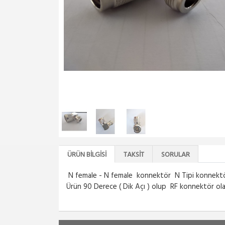
ÜRÜN BILGISI
TAKSIT
SORULAR
N female - N female konnektör N Tipi konnektöre s
Ürün 90 Derece ( Dik Açı ) olup RF konnektör olara