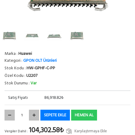
Marka :
Huawei
Kategori :
GPON OLT Ürünleri
Stok Kodu :
HW-GPHF-C-PP
Özel Kodu :
U2207
Stok Durumu :
Var
Satış Fiyatı
86,918.82₺
SEPETE EKLE
HEMEN AL
104,302.58₺
Karşılaştırmaya Ekle
Vergiler Dahil :