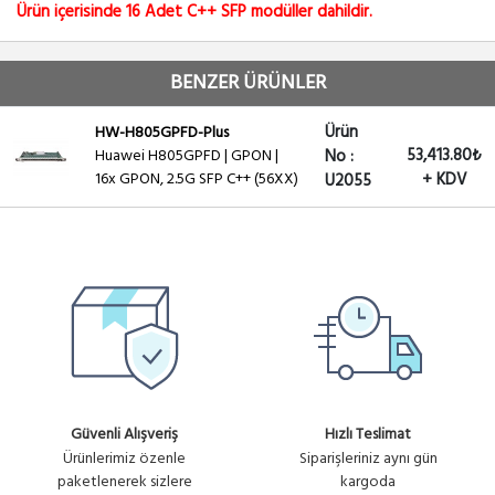
Ürün içerisinde 16 Adet C++ SFP modüller dahildir.
BENZER ÜRÜNLER
Ürün
HW-H805GPFD-Plus
53,413.80₺
Huawei H805GPFD | GPON |
No :
16x GPON, 2.5G SFP C++ (56XX)
+ KDV
U2055
Güvenli Alışveriş
Hızlı Teslimat
Ürünlerimiz özenle
Siparişleriniz aynı gün
paketlenerek sizlere
kargoda