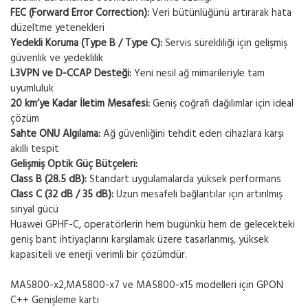
FEC (Forward Error Correction):
Veri bütünlüğünü artırarak hata
düzeltme yetenekleri
Yedekli Koruma (Type B / Type C):
Servis sürekliliği için gelişmiş
güvenlik ve yedeklilik
L3VPN ve D-CCAP Desteği:
Yeni nesil ağ mimarileriyle tam
uyumluluk
20 km’ye Kadar İletim Mesafesi:
Geniş coğrafi dağılımlar için ideal
çözüm
Sahte ONU Algılama:
Ağ güvenliğini tehdit eden cihazlara karşı
akıllı tespit
Gelişmiş Optik Güç Bütçeleri:
Class B (28.5 dB):
Standart uygulamalarda yüksek performans
Class C (32 dB / 35 dB):
Uzun mesafeli bağlantılar için artırılmış
sinyal gücü
Huawei GPHF-C, operatörlerin hem bugünkü hem de gelecekteki
geniş bant ihtiyaçlarını karşılamak üzere tasarlanmış, yüksek
kapasiteli ve enerji verimli bir çözümdür.
MA5800-x2,MA5800-x7 ve MA5800-x15 modelleri için GPON
C++ Genişleme kartı