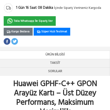
1
Gün
16
Saat
08
Dakika
İçinde Sipariş Verirseniz Kargoda
Tıkla Whatsapp İle Sipariş Ver
Kargo Bedava
Süper Hızlı Teslimat
ÜRÜN BILGISI
TAKSIT
SORULAR
Huawei GPHF-C++ GPON
Arayüz Kartı – Üst Düzey
Performans, Maksimum