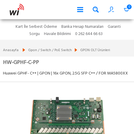
0
Kart İle Serbest Ödeme
Banka Hesap Numaraları
Garanti
Sorgu
Havale Bildirimi
0 262 644 66 63
Anasayfa
Gpon / Switch / PoE Switch
GPON OLT Ürünleri
HW-GPHF-C-PP
Huawei GPHF- C++ | GPON | 16x GPON, 2.5G SFP C++ / FOR MA5800XX