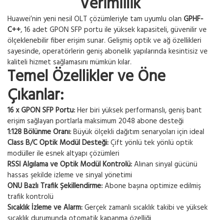
Verimlilik
Huawei’nin yeni nesil OLT çözümleriyle tam uyumlu olan
GPHF-
C++
, 16 adet GPON SFP portu ile yüksek kapasiteli, güvenilir ve
ölçeklenebilir fiber erişim sunar. Gelişmiş optik ve ağ özellikleri
sayesinde, operatörlerin geniş abonelik yapılarında kesintisiz ve
kaliteli hizmet sağlamasını mümkün kılar.
Temel Özellikler ve Öne
Çıkanlar:
16 x GPON SFP Portu:
Her biri yüksek performanslı, geniş bant
erişim sağlayan portlarla maksimum 2048 abone desteği
1:128 Bölünme Oranı:
Büyük ölçekli dağıtım senaryoları için ideal
Class B/C Optik Modül Desteği:
Çift yönlü tek yönlü optik
modüller ile esnek altyapı çözümleri
RSSI Algılama ve Optik Modül Kontrolü:
Alınan sinyal gücünü
hassas şekilde izleme ve sinyal yönetimi
ONU Bazlı Trafik Şekillendirme:
Abone başına optimize edilmiş
trafik kontrolü
Sıcaklık İzleme ve Alarm:
Gerçek zamanlı sıcaklık takibi ve yüksek
sıcaklık durumunda otomatik kapanma özelliği