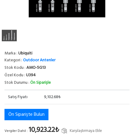
Marka :
Ubiquiti
Kategori :
Outdoor Antenler
Stok Kodu :
AMO-5G13
Özel Kodu :
U394
Stok Durumu :
Ön Siparişle
Satış Fiyatı
9,102.68₺
Ön Siparişte Bulun
10,923.22₺
Karşılaştırmaya Ekle
Vergiler Dahil :