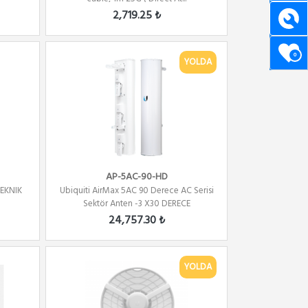
2,719.25 ₺
0
YOLDA
AP-5AC-90-HD
TEKNIK
Ubiquiti AirMax 5AC 90 Derece AC Serisi
Sektör Anten -3 X30 DERECE
24,757.30 ₺
YOLDA