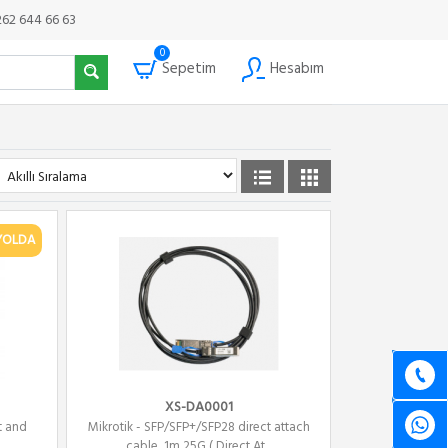
262 644 66 63
0
Sepetim
Hesabım
YOLDA
XS-DA0001
t and
Mikrotik - SFP/SFP+/SFP28 direct attach
cable, 1m 25G ( Direct At...