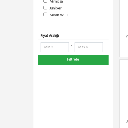
Mimosa
Juniper
Mean WELL
S-Link
DeltaLink
RedLine
Fiyat Aralığı
W
RF Elements
-
NetElastic
Paessler
Filtrele
TENDA
Compex
Ruijie
Everest
Pisces
Extralink
Schneider Electric
Panasonic
DMA-SOFT
U
YeaLink