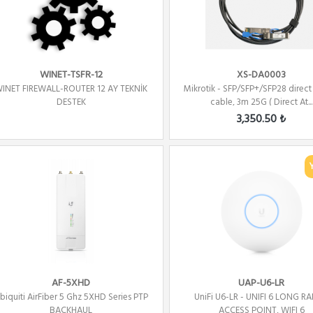
WINET-TSFR-12
XS-DA0003
INET FIREWALL-ROUTER 12 AY TEKNİK
Mikrotik - SFP/SFP+/SFP28 direct
DESTEK
cable, 3m 25G ( Direct At...
3,350.50 ₺
AF-5XHD
UAP-U6-LR
biquiti AirFiber 5 Ghz 5XHD Series PTP
UniFi U6-LR - UNIFI 6 LONG R
BACKHAUL
ACCESS POINT, WIFI 6