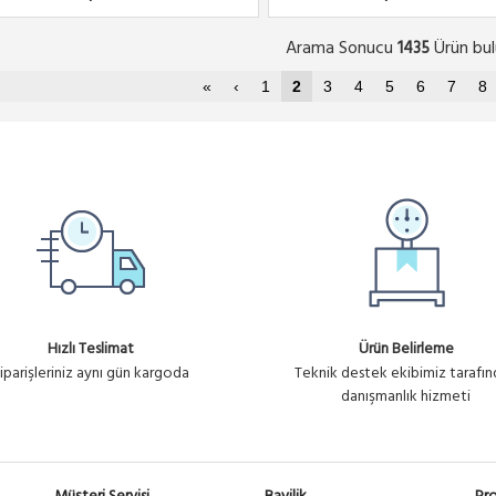
Arama Sonucu
Ürün bul
1435
«
‹
1
2
3
4
5
6
7
8
Hızlı Teslimat
Ürün Belirleme
iparişleriniz aynı gün kargoda
Teknik destek ekibimiz tarafı
danışmanlık hizmeti