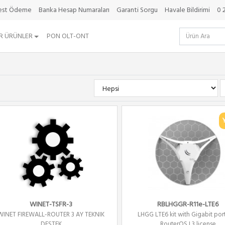
best Ödeme
Banka Hesap Numaraları
Garanti Sorgu
Havale Bildirimi
0 
R ÜRÜNLER
PON OLT-ONT
WINET-TSFR-3
RBLHGGR-R11e-LTE6
WINET FIREWALL-ROUTER 3 AY TEKNIK
LHGG LTE6 kit with Gigabit por
DESTEK
RouterOS L3 license