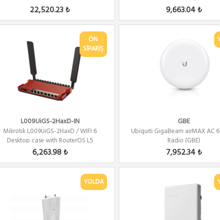
22,520.23 ₺
9,663.04 ₺
ÖN
SİPARİŞ
L009UiGS-2HaxD-IN
GBE
Mikrotik L009UiGS-2HaxD / WIFI 6
Ubiquiti GigaBeam airMAX AC 
Desktop case with RouterOS L5
Radio (GBE)
6,263.98 ₺
7,952.34 ₺
YOLDA