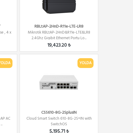
T
RBLtAP-2HnD-R11e-LTE-LR8
e , 4 x
Mikrotik RBLtAP-2HnD&R11e-LTE&LR8
2.4Ghz Gigibit Ethernet Portu Lo...
19,423.20 ₺
YOLDA
YOLDA
CSS610-8G-2SplusIN
cAP AC
Cloud Smart Switch 610-8G-2S+IN with
..
SwitchOS
5,195.71 ₺