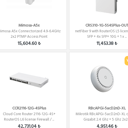
Mimosa-A5x
CRS310-1G-5S4SPlus-OU
imosa A5x Connectorized 4.9-6.4GHz
netFiber 9 with RouterOS L5 licens
2x2 PTMP Access Point
SFP + 4x SFP+ 10G + 1 x ...
15,604.60 ₺
11,453.38 ₺
CCR2116-12G-4SPlus
RBcAPGi-5acD2nD-XL
Cloud Core Router 2116-12G-4S+
Mikrotik RBcAPGi-5acD2nD-XL 
RouterOS L6 license Firewall / ...
Gigabit 2.4 Ghz + 5 Ghz 2x2 .
42,731.04 ₺
4,951.46 ₺