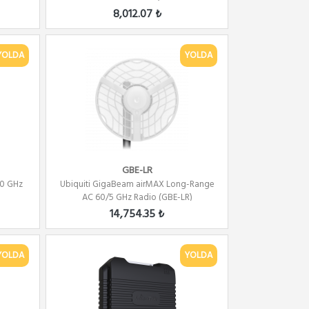
8,012.07 ₺
YOLDA
YOLDA
GBE-LR
60 GHz
Ubiquiti GigaBeam airMAX Long-Range
AC 60/5 GHz Radio (GBE-LR)
14,754.35 ₺
YOLDA
YOLDA