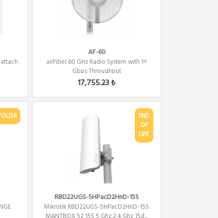
AF-60
 attach
airFiber 60 GHz Radio System with 1+
Gbps Throughput
17,755.23 ₺
YOLDA
END
OF
LIFE
RBD22UGS-5HPacD2HnD-15S
ANGE
Mikrotik RBD22UGS-5HPacD2HnD-15S
MANTBOX 52 15S 5 Ghz,2.4 Ghz 15d...