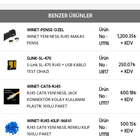
BENZER ÜRÜNLER
Ürün
WINET-PENSE-OZEL
1,200.35₺
WINET YENI NESIL RJ45 MAKAS
No :
PENSE
+ KDV
U1116
Ürün
SLINK-SL-470
250.07₺
S-Link SL-470 RJ45 + USB KABLO
No :
TEST CIHAZI
+ KDV
U817
WINET-CAT6-RJ45
Ürün
600.18₺
RJ45 CAT6 YENİ NESİL JACK
No :
KONNEKTÖR KOLAY KULLANIM
+ KDV
U1117
PLASTİK 100LÜ PAKET
Ürün
WINET-RJ45-KILIF-MAVI
500.15₺
RJ45 CAT6 YENİ NESİL RENKLI KILIF
No :
+ KDV
100LU PAKET
U1118