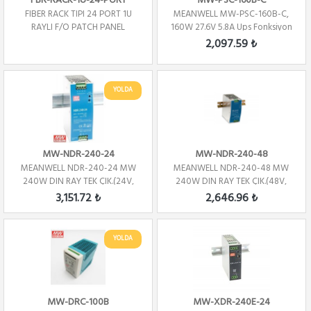
FBR-RACK-1U-24-PORT
MW-PSC-160B-C
FIBER RACK TIPI 24 PORT 1U
MEANWELL MW-PSC-160B-C,
RAYLI F/O PATCH PANEL
160W 27.6V 5.8A Ups Fonksiyon
2,097.59 ₺
YOLDA
MW-NDR-240-24
MW-NDR-240-48
MEANWELL NDR-240-24 MW
MEANWELL NDR-240-48 MW
240W DIN RAY TEK ÇIK.(24V,
240W DIN RAY TEK ÇIK.(48V,
10A)
5A)
3,151.72 ₺
2,646.96 ₺
YOLDA
MW-DRC-100B
MW-XDR-240E-24