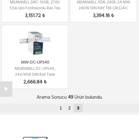
MEANWELL DRC-100B, 27.6V
MEANWELL XDR-240E-24 MW
5.5A Ups Fonksiyonlu Ray Tipi
240W DIN RAY TEK ÇIK.(24V,
10A)
3,151.72 ₺
3,394.16 ₺
MW-DC-UPS40
MEANWELL DC-UPS40,
24V/40A DIN Rail Type
Uninterruptible DC-UPS Mo...
2,666.84 ₺
Arama Sonucu
Ürün bulundu.
49
1
2
3