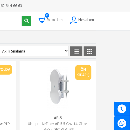
262 644 66 63
0
Sepetim
Hesabım
YOLDA
ÖN
SİPARİŞ
AF-5
s+ PTP
Ubiquiti AirFiber AF-5 5 Ghz 1.4 Gbps
5.4-5.8 Ghz PTP Link