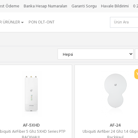
best Ödeme
Banka Hesap Numaraları
Garanti Sorgu
Havale Bildirimi
0 
R ÜRÜNLER
PON OLT-ONT
AF-5XHD
AF-24
biquiti AirFiber 5 Ghz 5XHD Series PTP
Ubiquiti Airfiber 24 Ghz 1.4 Gbp
BACKHAUL
BackHaul