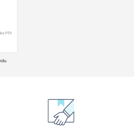
plex PTP
ndu.