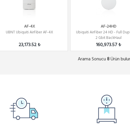
AF-4X
AF-24HD
UBNT Ubiquiti AirFiber AF-4X
Ubiquiti AirFiber 24 HD - Full Du
2 Gbit BackHaul
23,173.52 ₺
160,973.57 ₺
Arama Sonucu
Ürün bulu
8