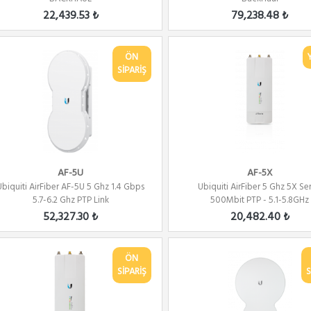
22,439.53 ₺
79,238.48 ₺
ÖN
SİPARİŞ
AF-5U
AF-5X
Ubiquiti AirFiber AF-5U 5 Ghz 1.4 Gbps
Ubiquiti AirFiber 5 Ghz 5X Ser
5.7-6.2 Ghz PTP Link
500Mbit PTP - 5.1-5.8GHz
52,327.30 ₺
20,482.40 ₺
ÖN
SİPARİŞ
S