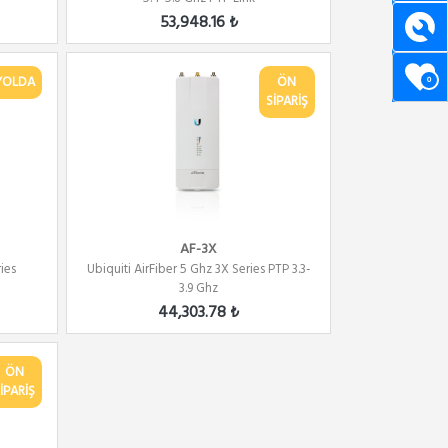
53,948.16 ₺
YOLDA
ÖN
0
SİPARİŞ
AF-3X
ies
Ubiquiti AirFiber 5 Ghz 3X Series PTP 3.3-
3.9 Ghz
44,303.78 ₺
ÖN
İPARİŞ