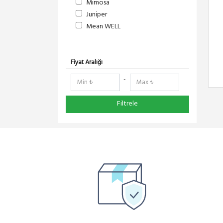
Mimosa
Juniper
Mean WELL
S-Link
DeltaLink
RedLine
Fiyat Aralığı
RF Elements
-
NetElastic
Paessler
Filtrele
Compex
TENDA
Ruijie
Everest
Pisces
Extralink
Schneider Electric
Panasonic
DMA-SOFT
YeaLink