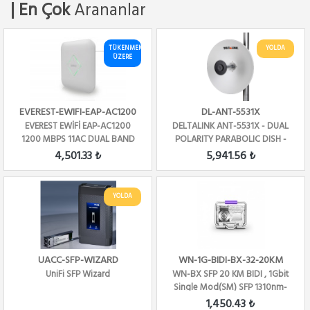
| En Çok
Arananlar
TÜKENMEK
YOLDA
ÜZERE
EVEREST-EWIFI-EAP-AC1200
DL-ANT-5531X
EVEREST EWİFİ EAP-AC1200
DELTALINK ANT-5531X - DUAL
1200 MBPS 11AC DUAL BAND
POLARITY PARABOLIC DISH -
TAVAN KABLOSUZ R...
4.8-6.1 GHZ...
4,501.33 ₺
5,941.56 ₺
YOLDA
UACC-SFP-WIZARD
WN-1G-BIDI-BX-32-20KM
UniFi SFP Wizard
WN-BX SFP 20 KM BIDI , 1Gbit
Single Mod(SM) SFP 1310nm-
TX/1490nm-R...
1,450.43 ₺