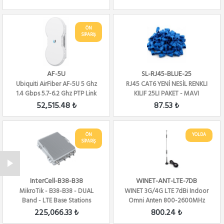
ÖN
SİPARİŞ
AF-5U
SL-RJ45-BLUE-25
Ubiquiti AirFiber AF-5U 5 Ghz
RJ45 CAT6 YENİ NESİL RENKLI
1.4 Gbps 5.7-6.2 Ghz PTP Link
KILIF 25LI PAKET - MAVI
52,515.48 ₺
87.53 ₺
ÖN
YOLDA
SİPARİŞ
InterCell-B38-B38
WINET-ANT-LTE-7DB
MikroTik - B38-B38 - DUAL
WINET 3G/4G LTE 7dBi Indoor
Band - LTE Base Stations
Omni Anten 800-2600MHz
225,066.33 ₺
800.24 ₺