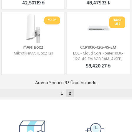
SFP + 2x ...
SFP + 2x ...
42,501.19 ₺
48,475.33 ₺
YOLDA
END OF
LIFE
mANTBox2
CCR1036-12G-4S-EM
Mikrotik mANTBox2 12s
EOL - Cloud Core Router 1036-
12G-4S-EM 8GB RAM ,4xSFP,
12xGbit LAN...
58,420.27 ₺
Arama Sonucu
Ürün bulundu.
37
1
2