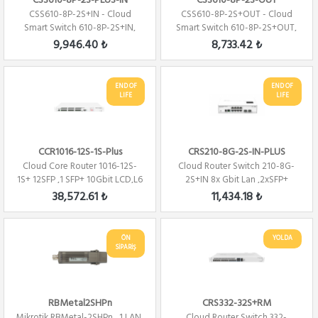
CSS610-8P-2S-PLUS-IN
CSS610-8P-2S-OUT
CSS610-8P-2S+IN - Cloud
CSS610-8P-2S+OUT - Cloud
Smart Switch 610-8P-2S+IN,
Smart Switch 610-8P-2S+OUT,
(SwitchOS)
(Poe Switch)
9,946.40 ₺
8,733.42 ₺
END OF
END OF
LIFE
LIFE
CCR1016-12S-1S-Plus
CRS210-8G-2S-IN-PLUS
Cloud Core Router 1016-12S-
Cloud Router Switch 210-8G-
1S+ 12SFP ,1 SFP+ 10Gbit LCD,L6
2S+IN 8x Gbit Lan ,2xSFP+
Firewa...
10Gbit ,Switc...
38,572.61 ₺
11,434.18 ₺
ÖN
YOLDA
SİPARİŞ
RBMetal2SHPn
CRS332-32S+RM
Mikrotik RBMetal-2SHPn , 1 LAN,
Cloud Router Switch 332-