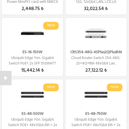
Power MiniPCI card with MMCX
12G, 12xGbit LAN, LCD,L6
connector
Firewall /...
2,448.75 ₺
32,022.54 ₺
YOLDA
ES-16-150W
CRS354-48G-4SPlus2QPlusRM
Ubiquiti Edge Yön. Gigabit
Cloud Router Switch 354-48G-
Switch PoE+ 2x SFP 150WATT
2S+4Q+RM 48xGbit Lan,
4xSFP+,2Qsfp+ ...
15,442.14 ₺
27,122.12 ₺
YOLDA
YOLDA
ES-48-500W
ES-48-750W
Ubiquiti Edge Yön. Gigabit
Ubiquiti Edge Yön. Gigabit
Switch POE+ 48x1Gbit Eth + 2x
Switch POE+ 48x1Gbit Eth + 2x