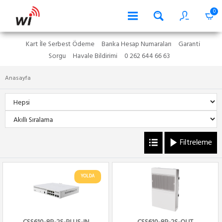
0
Kart İle Serbest Ödeme
Banka Hesap Numaraları
Garanti
Sorgu
Havale Bildirimi
0 262 644 66 63
Anasayfa
Filtreleme
YOLDA