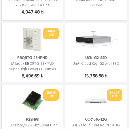
Yüksek Çıkışlı 2.4 Ghz
32S+RM
802.11b/g/...
4,947.48 ₺
END OF
LIFE
RBQRTG-2SHPND
UCK-G2-SSD
Mikrotik RBQRTG-2SHPND
UniFi Cloud Key, G2 with SSD
Super High Power (3100mW)
2.4Ghz PTP/PTMP L4
6,496.69 ₺
15,768.68 ₺
END OF
END OF
LIFE
LIFE
R2SHPn
CCR1016-12G
802.11b/g/n 2.4Ghz Super High
EOL - Cloud Core Router 1016-