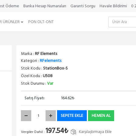
best Ödeme
Banka Hesap Numaraları
Garanti Sorgu
Havale Bildirimi
0 
R ÜRÜNLER
PON OLT-ONT
Marka :
RF Elements
Kategori :
RFelements
Stok Kodu :
StationBox-S
Özel Kodu :
U508
Stok Durumu :
Var
Satış Fiyatı
164.62₺
SEPETE EKLE
HEMEN AL
197.54₺
Karşılaştırmaya Ekle
Vergiler Dahil :