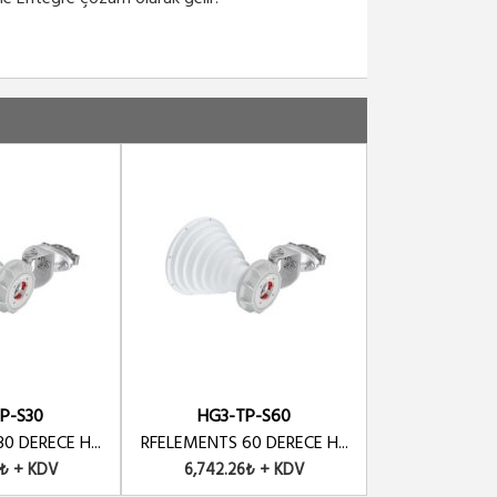
P-S30
HG3-TP-S60
HG3-T
0 DERECE H...
RFELEMENTS 60 DERECE H...
RFELEMENTS 90
0₺ + KDV
6,742.26₺ + KDV
7,224.71