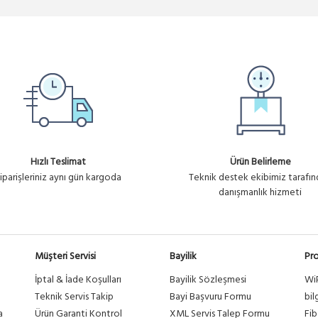
Hızlı Teslimat
Ürün Belirleme
iparişleriniz aynı gün kargoda
Teknik destek ekibimiz tarafı
danışmanlık hizmeti
Müşteri Servisi
Bayilik
Pro
İptal & İade Koşulları
Bayilik Sözleşmesi
Wi
a
Teknik Servis Takip
Bayi Başvuru Formu
bil
a
Ürün Garanti Kontrol
XML Servis Talep Formu
Fib