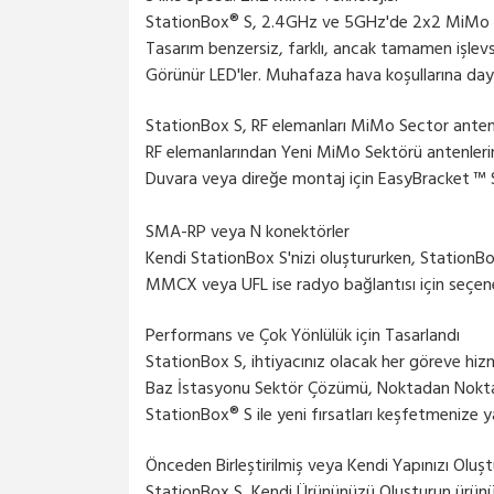
StationBox® S, 2.4GHz ve 5GHz'de 2x2 MiMo iç
Tasarım benzersiz, farklı, ancak tamamen işlevsel
Görünür LED'ler. Muhafaza hava koşullarına daya
StationBox S, RF elemanları MiMo Sector antenl
RF elemanlarından Yeni MiMo Sektörü antenleri
Duvara veya direğe montaj için EasyBracket ™ S'
SMA-RP veya N konektörler
Kendi StationBox S'nizi oluştururken, StationBo
MMCX veya UFL ise radyo bağlantısı için seçenekl
Performans ve Çok Yönlülük için Tasarlandı
StationBox S, ihtiyacınız olacak her göreve hi
Baz İstasyonu Sektör Çözümü, Noktadan Nokt
StationBox® S ile yeni fırsatları keşfetmenize y
Önceden Birleştirilmiş veya Kendi Yapınızı Oluş
StationBox S, Kendi Ürününüzü Oluşturun ürünü 