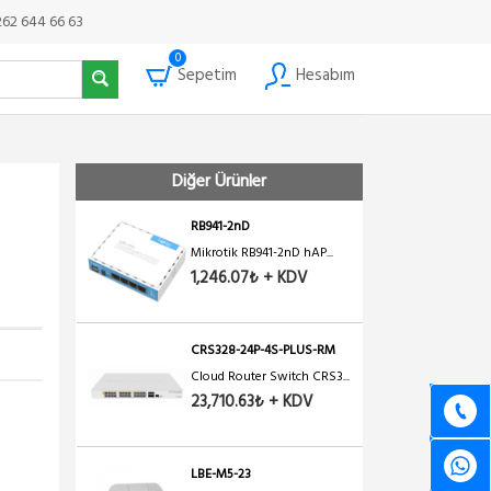
262 644 66 63
0
Sepetim
Hesabım
Diğer Ürünler
RB941-2nD
Mikrotik RB941-2nD hAP...
1,246.07₺ + KDV
CRS328-24P-4S-PLUS-RM
Cloud Router Switch CRS3...
23,710.63₺ + KDV
LBE-M5-23