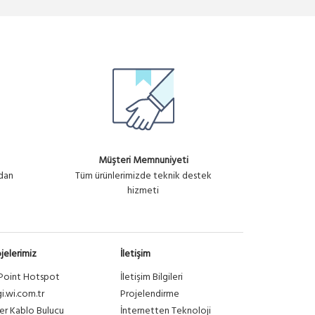
Müşteri Memnuniyeti
ndan
Tüm ürünlerimizde teknik destek
hizmeti
jelerimiz
İletişim
Point Hotspot
İletişim Bilgileri
gi.wi.com.tr
Projelendirme
er Kablo Bulucu
İnternetten Teknoloji