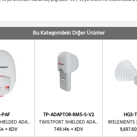
Bu Kategorideki Diğer Ürünler
-PAF
TP-ADAPTOR-RM5-S-V2
HG3-T
IELDED ADA...
TWISTPORT SHIELDED ADA...
RFELEMENTS 3
5₺ + KDV
749.14₺ + KDV
9,697.6