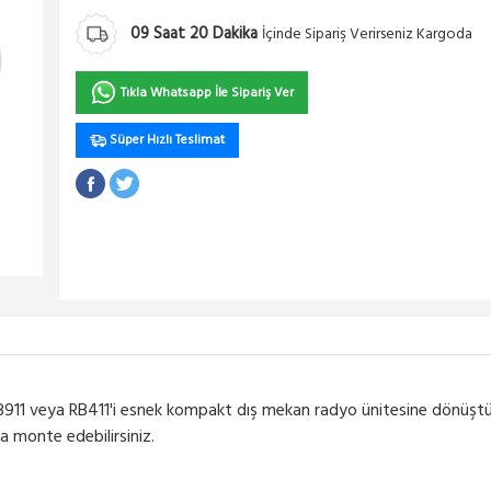
09
Saat
20
Dakika
İçinde Sipariş Verirseniz Kargoda
Tıkla Whatsapp İle Sipariş Ver
Süper Hızlı Teslimat
911 veya RB411'i esnek kompakt dış mekan radyo ünitesine dönüştü
 monte edebilirsiniz.