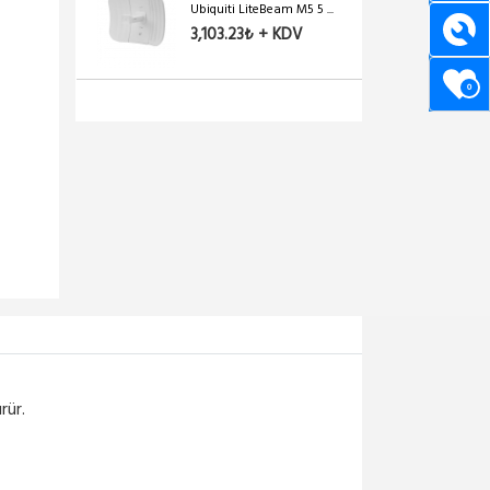
Ubiquiti LiteBeam M5 5 ...
3,103.23₺ + KDV
0
rür.