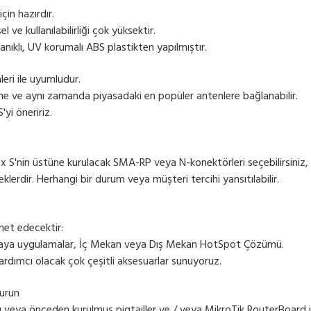
in hazırdır.
 ve kullanılabilirliği çok yüksektir.
nıklı, UV korumalı ABS plastikten yapılmıştır.
eri ile uyumludur.
ne ve aynı zamanda piyasadaki en popüler antenlere bağlanabilir.
yi öneririz.
x S'nin üstüne kurulacak SMA-RP veya N-konektörleri seçebilirsiniz,
erdir. Herhangi bir durum veya müşteri tercihi yansıtılabilir.
zmet edecektir:
aya uygulamalar, İç Mekan veya Dış Mekan HotSpot Çözümü.
ardımcı olacak çok çeşitli aksesuarlar sunuyoruz.
turun
veya önceden kurulmuş pigtailler ve / veya MikroTik RouterBoard i