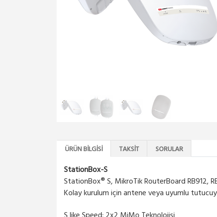
ÜRÜN BILGISI
TAKSIT
SORULAR
StationBox-S
StationBox® S, MikroTik RouterBoard RB912, RB
Kolay kurulum için antene veya uyumlu tutucuya
S like Speed: 2x2 MiMo Teknolojisi